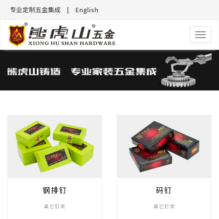
专业定制五金集成
|
English
导
航
钢排钉
码钉
其它钉类
其它钉类