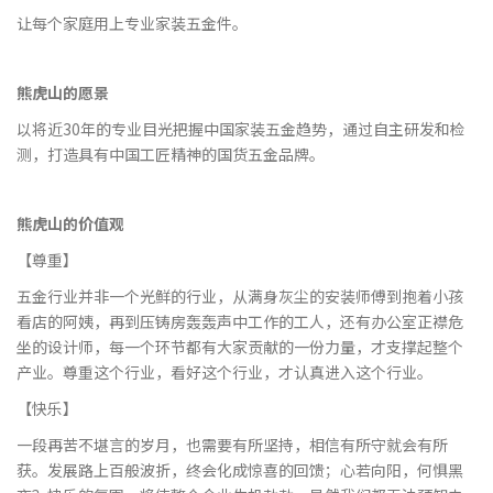
让每个家庭用上专业家装五金件。
熊虎山的愿景
以将近30年的专业目光把握中国家装五金趋势，通过自主研发和检
测，打造具有中国工匠精神的国货五金品牌。
熊虎山的价值观
【尊重】
五金行业并非一个光鲜的行业，从满身灰尘的安装师傅到抱着小孩
看店的阿姨，再到压铸房轰轰声中工作的工人，还有办公室正襟危
坐的设计师，每一个环节都有大家贡献的一份力量，才支撑起整个
产业。尊重这个行业，看好这个行业，才认真进入这个行业。
【快乐】
一段再苦不堪言的岁月，也需要有所坚持，相信有所守就会有所
获。发展路上百般波折，终会化成惊喜的回馈；心若向阳，何惧黑