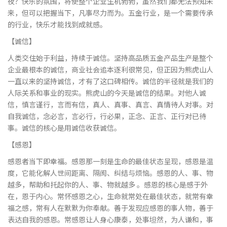
夜？快乐的氛围，将使整个企业生机勃勃，虽然我们都无法预知未
来，但可以把握当下，凡事尽力而为。五金行业，是一个需要传承
的行业，快乐才能找到成就感。
【诚信】
人类交住始于利益，持续于诚信。坚持高品质五金产品生产是整个
企业最根本的诚信，商业社会追本逐利很常见，但正因为熊虎山人
一直以来的坚持诚信，才有了这口碑相传。诚信的半径就是我们的
人际关系和事业的现实。熊虎山的今天是诚信的结果。对他人诚
信，慎言谨行，言而有信，真人、真事、真言、真情待人对事。对
自我诚信，念必言，言必行，行必果，正念、正言、正行对已待
事。诚信的核心是用诚信收获诚信。
【感恩】
感恩者当下即幸福。感恩那一刻是生命的最佳状态呈现，感恩是温
度，它能化解人世间距离、隔阂、纠结与烦恼。感恩的人、事、物
越多，帮助和托起你的人、事、物就越多 。感恩的核心是感于外
在，恩于内心。常怀感恩之心，生命就常处在最佳状态，就常有幸
福之感，常有人在默默为你奉献。善于发现应感恩的事人物，善于
表达自我的感恩。常感恩让人身心康泰，处事坦然，为人谦和，事