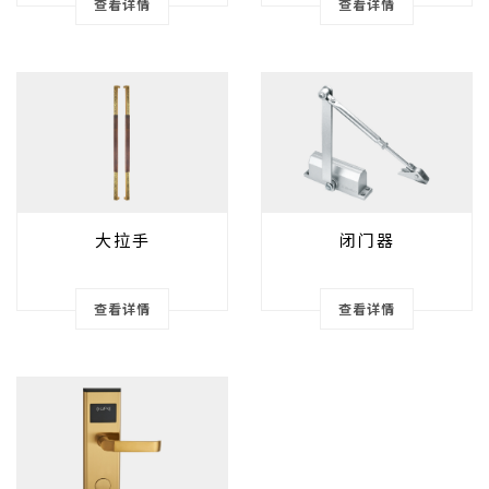
查看详情
查看详情
大拉手
闭门器
查看详情
查看详情